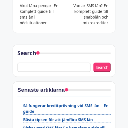
Akut låna pengar: En
Vad är SMS-lån? En
navigation
komplett guide till
komplett guide till
smslån i
snabblån och
nödsituationer
mikrokrediter
Search
Search
Senaste artiklarna
Så fungerar kreditprövning vid SMS-lån – En
guide
Bästa tipsen för att jämföra SMS-lån
Risker med SMS-lån: En komplett guide till