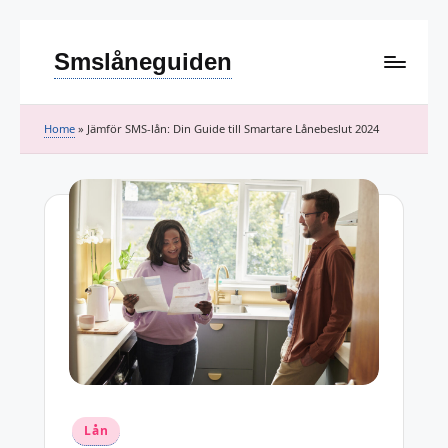
Smslåneguiden
Skip
to
Ditt
content
nödssamtal
Home
»
Jämför SMS-lån: Din Guide till Smartare Lånebeslut 2024
för
pengar
–
besvarat!
Posted
Lån
in