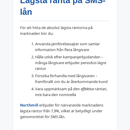
Lägsta ränta på SMS-
lån
För att hitta de absolut lägsta räntorna på
marknaden bör du:
Använda jämförelsesajter som samlar
information från flera långivare
Hålla utkik efter kampanjerbjudanden –
många långivare erbjuder periodvis lägre
räntor
Försöka förhandla med långivaren –
framförallt om du är återkommande kund
Vara uppmärksam på den
effektiva
räntan,
inte bara den nominella
Northmill
erbjuder för närvarande marknadens
lägsta räntor från 7,9%, vilket är betydligt under
genomsnittet för SMS-lån.