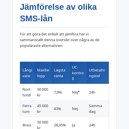
Jämförelse av olika
SMS-lån
För att göra det enkelt att jämföra har vi
sammanställt denna översikt över några av de
populäraste alternativen:
UC-
Långi
Maxbe
Lägsta
Utbetalni
kontro
vare
lopp
ränta
ngstid
ll
Nort
50 000
7,9%
Nej*
24h
hmill
kr
Ferra
45 000
Samma
43%
Nej
tum
kr
dag
50 000
Brixo
28,95%
Ja
24h
kr