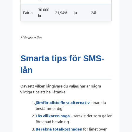
30 000
Fairlo
21,94%
Ja
24h
kr
*På vissa lån
Smarta tips för SMS-
lån
Oavsett vilken långivare du väljer, här är några
viktiga tips att ha i åtanke:
Jämför alltid flera alternativ
innan du
bestämmer dig
Läs villkoren noga
– särskilt det som gäller
försenad betalning
Beräkna totalkostnaden
för lånet över